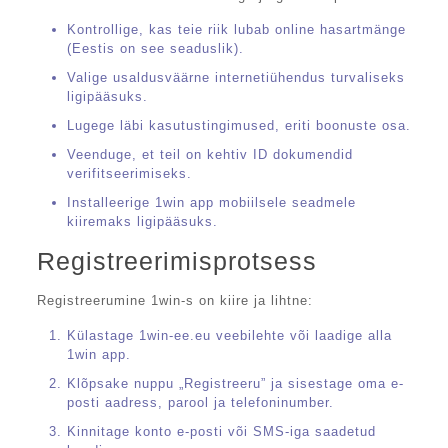
Kontrollige, kas teie riik lubab online hasartmänge
(Eestis on see seaduslik).
Valige usaldusväärne internetiühendus turvaliseks
ligipääsuks.
Lugege läbi kasutustingimused, eriti boonuste osa.
Veenduge, et teil on kehtiv ID dokumendid
verifitseerimiseks.
Installeerige 1win app mobiilsele seadmele
kiiremaks ligipääsuks.
Registreerimisprotsess
Registreerumine 1win-s on kiire ja lihtne:
Külastage 1win-ee.eu veebilehte või laadige alla
1win app.
Klõpsake nuppu „Registreeru” ja sisestage oma e-
posti aadress, parool ja telefoninumber.
Kinnitage konto e-posti või SMS-iga saadetud