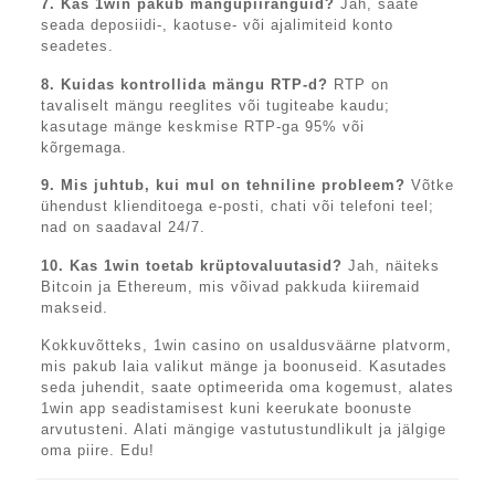
7. Kas 1win pakub mängupiiranguid?
Jah, saate
seada deposiidi-, kaotuse- või ajalimiteid konto
seadetes.
8. Kuidas kontrollida mängu RTP-d?
RTP on
tavaliselt mängu reeglites või tugiteabe kaudu;
kasutage mänge keskmise RTP-ga 95% või
kõrgemaga.
9. Mis juhtub, kui mul on tehniline probleem?
Võtke
ühendust klienditoega e-posti, chati või telefoni teel;
nad on saadaval 24/7.
10. Kas 1win toetab krüptovaluutasid?
Jah, näiteks
Bitcoin ja Ethereum, mis võivad pakkuda kiiremaid
makseid.
Kokkuvõtteks, 1win casino on usaldusväärne platvorm,
mis pakub laia valikut mänge ja boonuseid. Kasutades
seda juhendit, saate optimeerida oma kogemust, alates
1win app seadistamisest kuni keerukate boonuste
arvutusteni. Alati mängige vastutustundlikult ja jälgige
oma piire. Edu!