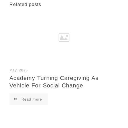
Related posts
May, 2025
Academy Turning Caregiving As
Vehicle For Social Change
Read more