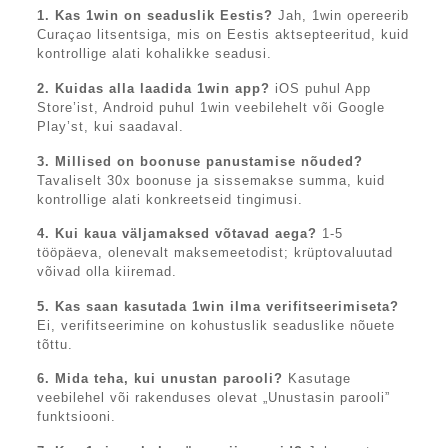
1. Kas 1win on seaduslik Eestis?
Jah, 1win opereerib
Curaçao litsentsiga, mis on Eestis aktsepteeritud, kuid
kontrollige alati kohalikke seadusi.
2. Kuidas alla laadida 1win app?
iOS puhul App
Store’ist, Android puhul 1win veebilehelt või Google
Play’st, kui saadaval.
3. Millised on boonuse panustamise nõuded?
Tavaliselt 30x boonuse ja sissemakse summa, kuid
kontrollige alati konkreetseid tingimusi.
4. Kui kaua väljamaksed võtavad aega?
1-5
tööpäeva, olenevalt maksemeetodist; krüptovaluutad
võivad olla kiiremad.
5. Kas saan kasutada 1win ilma verifitseerimiseta?
Ei, verifitseerimine on kohustuslik seaduslike nõuete
tõttu.
6. Mida teha, kui unustan parooli?
Kasutage
veebilehel või rakenduses olevat „Unustasin parooli”
funktsiooni.