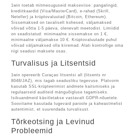
1win toetab mitmesuguseid makseviise: pangalingid,
krediitkaardid (Visa/MasterCard), e-rahad (Skrill,
Neteller) ja krüptovaluutad (Bitcoin, Ethereum).
Sissemaksed on tavaliselt kohesed, väljamaksed
võivad võtta 1-5 päeva, olenevalt meetodist. Limiidid
on seadistatud: minimaalne sissemakse on 1 €,
minimaalne väljamakse 10 €. Krüptovaluutade puhul
võivad väljamaksed olla kiiremad. Alati kontrollige oma
riigi seadusi maksete osas.
Turvalisus ja Litsentsid
1win opereerib Curaçao litsentsi all (litsents nr
8048/JAZ), mis tagab seadusliku tegevuse. Platvorm
kasutab SSL-krüpteerimist andmete kaitsmiseks ja
regulaarseid auditeid mänguõigluse tagamiseks.
Isikuandmeid käsitletakse vastavalt GDPR-nõuetele.
Soovitame kasutada tugevaid paroole ja kaheastmelist
autentimist, et suurendada turvalisust.
Tõrkeotsing ja Levinud
Probleemid