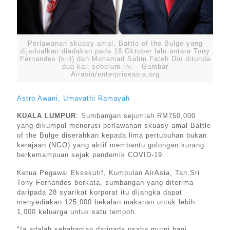
Perlawanan skuasy amal, Battle of the Bulge yang
dijadualkan diadakan pada 18 Oktober lalu antara Tony
Fernandes (kiri) dan Mohamad Salim Fateh Din ditunda
dua kali sebelum ini. - Gambar
Airasia/enterpriseasia.org
Astro Awani, Umavathi Ramayah
KUALA LUMPUR
: Sumbangan sejumlah RM750,000
yang dikumpul menerusi perlawanan skuasy amal Battle
of the Bulge diserahkan kepada lima pertubuhan bukan
kerajaan (NGO) yang aktif membantu golongan kurang
berkemampuan sejak pandemik COVID-19.
Ketua Pegawai Eksekutif, Kumpulan AirAsia, Tan Sri
Tony Fernandes berkata, sumbangan yang diterima
daripada 28 syarikat korporat itu dijangka dapat
menyediakan 125,000 bekalan makanan untuk lebih
1,000 keluarga untuk satu tempoh.
"Ia adalah sebahagian daripada usaha murni bagi